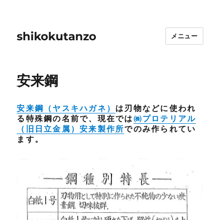
shikokutanzo
メニュー
安来鋼
安来鋼（ヤスキハガネ）
は刃物などに使われ
る特殊鋼の名前で、現在では
㈱プロテリアル
（旧日立金属）安来製作所
でのみ作られてい
ます。