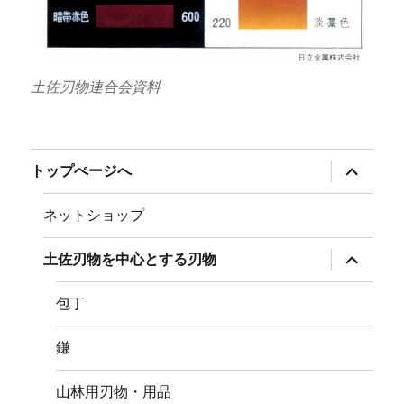
土佐刃物連合会資料
サ
トップぺージへ
ブ
メ
ニ
ネットショップ
ュ
ー
を
サ
土佐刃物を中心とする刃物
展
ブ
開
メ
ニ
包丁
ュ
ー
を
鎌
展
開
山林用刃物・用品