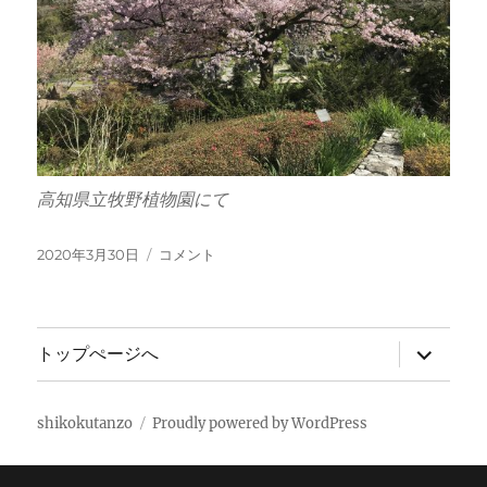
高知県立牧野植物園にて
投
春
2020年3月30日
コメント
稿
に
日:
サ
トップぺージへ
ブ
メ
ニ
ュ
shikokutanzo
Proudly powered by WordPress
ー
を
展